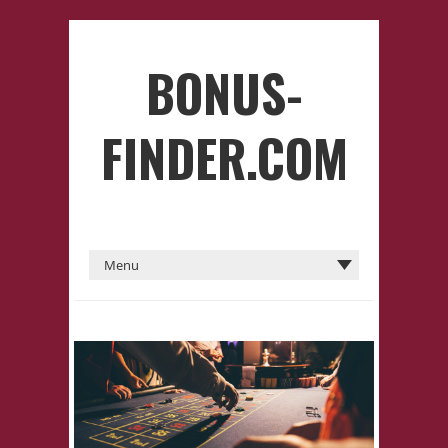
BONUS-
FINDER.COM