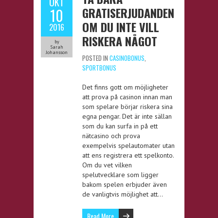
OKT
GRATISERJUDANDEN
10
OM DU INTE VILL
2016
RISKERA NÅGOT
by
Sarah
Johansson
POSTED IN
CASINOBONUS
,
SPORTBONUS
Det finns gott om möjligheter
att prova på casinon innan man
som spelare börjar riskera sina
egna pengar. Det är inte sällan
som du kan surfa in på ett
nätcasino och prova
exempelvis spelautomater utan
att ens registrera ett spelkonto.
Om du vet vilken
spelutvecklare som ligger
bakom spelen erbjuder även
de vanligtvis möjlighet att…
Read More